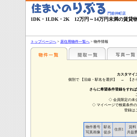
門前仲町店
1DK・1LDK・2K 12万円～14万円未満の賃
トップページへ
>
居住用物件一覧へ
> 物件情報
カスタマイ
個別で 【沿線・駅名を選択】 → 【
さらに希望条件登録をすれば
◇ 会員限定の未
◇ マイページで検索条件
登録は
物件番号
駅名
賃料
住所1
写真画像
徒歩
共益