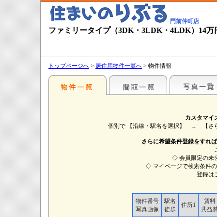
門前仲町店
ファミリータイプ（3DK・3LDK・4LDK）14
トップページへ
>
居住用物件一覧へ
> 物件情報
カスタマイ
個別で 【沿線・駅名を選択】 → 【
さらに希望条件登録をすれば
◇ 会員限定の未
◇ マイページで検索条件
登録は
物件番号
駅名
賃料
住所1
写真画像
徒歩
共益